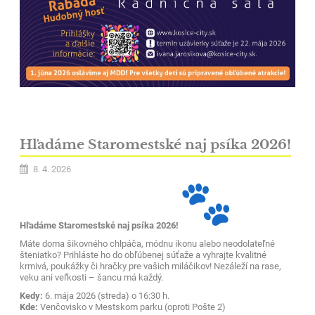
Hľadáme Staromestské naj psíka 2026!
8. 4. 2026
Hľadáme Staromestské naj psíka 2026!
Máte doma šikovného chlpáča, módnu ikonu alebo neodolateľné
šteniatko? Prihláste ho do obľúbenej súťaže a vyhrajte kvalitné
krmivá, poukážky či hračky pre vašich miláčikov! Nezáleží na rase,
veku ani veľkosti – šancu má každý.
Kedy:
6. mája 2026 (streda) o 16:30 h.
Kde:
Venčovisko v Mestskom parku (oproti Pošte 2)