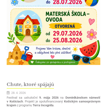
Chute, ktoré spájajú
28. 4. 2026
Festival sa uskutoční
9. mája 2026
na
Dominikánskom námestí
v Košiciach
. Projekt je spolufinancovaný
Košickým samosprávnym
krajom
z programu
Terra Incognita
.