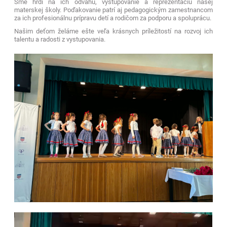
Sme hrdí na ich odvahu, vystupovanie a reprezentáciu našej
materskej školy. Poďakovanie patrí aj pedagogickým zamestnancom
za ich profesionálnu prípravu detí a rodičom za podporu a spoluprácu.
Našim deťom želáme ešte veľa krásnych príležitostí na rozvoj ich
talentu a radosti z vystupovania.