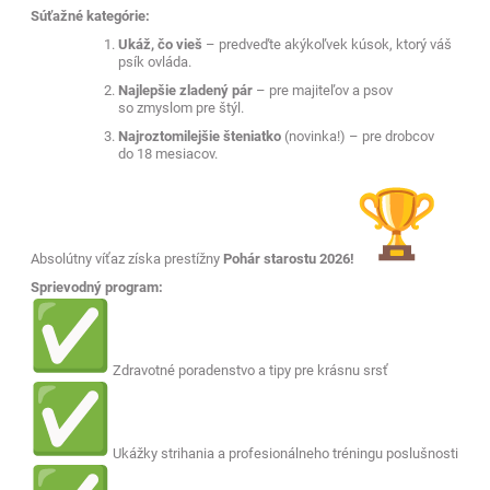
Súťažné kategórie:
Ukáž, čo vieš
– predveďte akýkoľvek kúsok, ktorý váš
psík ovláda.
Najlepšie zladený pár
– pre majiteľov a psov
so zmyslom pre štýl.
Najroztomilejšie šteniatko
(novinka!) – pre drobcov
do 18 mesiacov.
Absolútny víťaz získa prestížny
Pohár starostu 2026!
Sprievodný program:
Zdravotné poradenstvo a tipy pre krásnu srsť
Ukážky strihania a profesionálneho tréningu poslušnosti