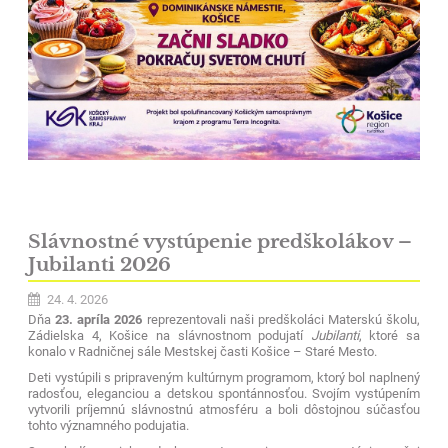
Slávnostné vystúpenie predškolákov –
Jubilanti 2026
24. 4. 2026
Dňa
23. apríla 2026
reprezentovali naši predškoláci Materskú školu,
Zádielska 4, Košice na slávnostnom podujatí
Jubilanti
, ktoré sa
konalo v Radničnej sále Mestskej časti Košice – Staré Mesto.
Deti vystúpili s pripraveným kultúrnym programom, ktorý bol naplnený
radosťou, eleganciou a detskou spontánnosťou. Svojím vystúpením
vytvorili príjemnú slávnostnú atmosféru a boli dôstojnou súčasťou
tohto významného podujatia.