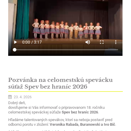
Pozvánka na celomestskú spevácku
súťaž Spev bez hraníc 2026
23. 4. 2026
Dobrý deň,
dovoľujeme si Vás informovať o pripravovanom 18. ročníku
celomestskej speváckej súťaže
Spev bez hraníc 2026
.
Hľadáme talentovaných spevákov, ktorí sa neboja postaviť pred
odbornú porotu v zložení:
Veronika Rabada, Buranowski a Ivo Bič
.