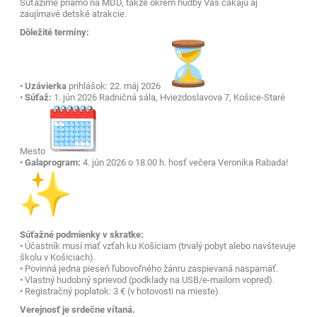
Súťažíme priamo na MDD, takže okrem hudby Vás čakajú aj
zaujímavé detské atrakcie.
Dôležité termíny:
•
Uzávierka
prihlášok: 22. máj 2026
•
Súťaž:
1. jún 2026 Radničná sála, Hviezdoslavova 7, Košice-Staré
Mesto
•
Galaprogram:
4. jún 2026 o 18.00 h. hosť večera Veronika Rabada!
Súťažné podmienky v skratke:
• Účastník musí mať vzťah ku Košiciam (trvalý pobyt alebo navštevuje
školu v Košiciach).
• Povinná jedna pieseň ľubovoľného žánru zaspievaná naspamäť.
• Vlastný hudobný sprievod (podklady na USB/e-mailom vopred).
• Registračný poplatok: 3 € (v hotovosti na mieste).
Verejnosť je srdečne vítaná.