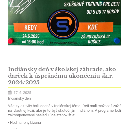
Indiánsky deň v školskej záhrade, ako
darček k úspešnému ukončeniu šk.r.
2024/2025
17. 6. 2025
Indiánsky deň
Všetky aktivity boli ladené v Indiánskej téme. Deti mali možnosť zažiť
na vlastnej koži, aké je to byť skutočným Indiánom. V programe boli
zakomponované nasledujúce stanovištia:
• Hod na rohy bizóna