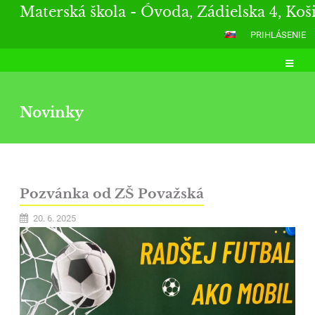
Materská škola - Óvoda, Zádielska 4, Koš
PRIHLÁSENIE
Novinky
Novinky
Pozvánka od ZŠ Považská
20. 6. 2025