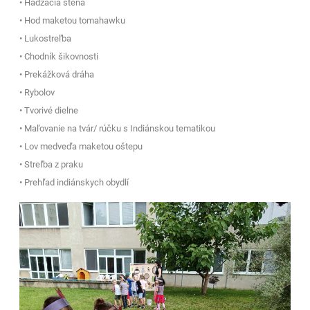
• Hádzacia stena
• Hod maketou tomahawku
• Lukostreľba
• Chodník šikovnosti
• Prekážková dráha
• Rybolov
• Tvorivé dielne
• Maľovanie na tvár/ rúčku s Indiánskou tematikou
• Lov medveďa maketou oštepu
• Streľba z praku
• Prehľad indiánskych obydlí