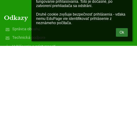
fungovanie prihlasovania. Toto je dočasné, po 
zatvorení prehliadača sa odstráni.

Druhé cookie zvyšuje bezpečnosť prihlásenia - vďaka 
Odkazy
nemu EduPage vie identifikovať prihlásenie z 
neznámeho počítača.
Správca obsahu
Ok
Technická podpora
Vyhlásenie o prístupnosti
Právne informácie
Zásady ochrany osobných údajov
Údaje o prevádzkovateľovi
Mapa stránok
zatiaľ žiadne údaje
Kontakty
Materská škola - Óvoda
mszadielska@gmail.com
0903996274
Zádielska 4