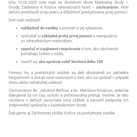
Dňa 10.06.2025 sme mali na školskom dvore Materskej školy –
Óvody, Zádielska 4, Košice výnimočných hostí –
záchranárov
, ktorí
deťom predstavili svoju prácu a dôležitosť poskytovania prvej pomoci.
Deti mali možnosť:
nahliadnuť do sanitky
a prezrieť si jej vybavenie,
vyskúšať si
základné prvky prvej pomoci
a manipuláciu
so zdravotníckym materiálom,
vypočuť si zaujímavé rozprávanie
o tom, ako záchranári
pomáhajú ľuďom v núdzi,
naučiť sa,
ako správne volať tiesňovú linku 155
.
Formou hry a praktických ukážok sa deti oboznámili so základmi
bezpečnosti a získali nové vedomosti o tom, ako sa správať v prípade
úrazu alebo nečakanej udalosti.
Záchranárom Bc. Jakubovi Beťkovi a Bc. Matúšovi Kováčovi, srdečne
ďakujeme za ich čas, ochotu a profesionálny prístup. Veríme, že táto
návšteva v deťoch zanechala silný zážitok a zároveň podporila ich
zodpovedné správanie v každodennom živote.
Ďakujeme aj Záchrannej službe Košice za poskytnutie vozidla.