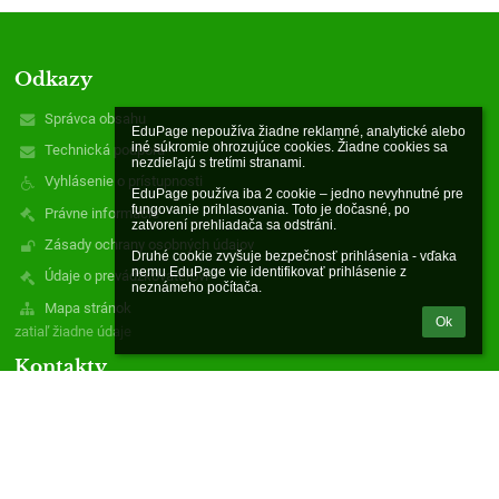
Odkazy
Správca obsahu
EduPage nepoužíva žiadne reklamné, analytické alebo 
iné súkromie ohrozujúce cookies. Žiadne cookies sa 
Technická podpora
nezdieľajú s tretími stranami.

Vyhlásenie o prístupnosti
EduPage používa iba 2 cookie – jedno nevyhnutné pre 
fungovanie prihlasovania. Toto je dočasné, po 
Právne informácie
zatvorení prehliadača sa odstráni.

Zásady ochrany osobných údajov
Druhé cookie zvyšuje bezpečnosť prihlásenia - vďaka 
nemu EduPage vie identifikovať prihlásenie z 
Údaje o prevádzkovateľovi
neznámeho počítača.
Mapa stránok
Ok
zatiaľ žiadne údaje
Kontakty
Materská škola - Óvoda
mszadielska@gmail.com
0903996274