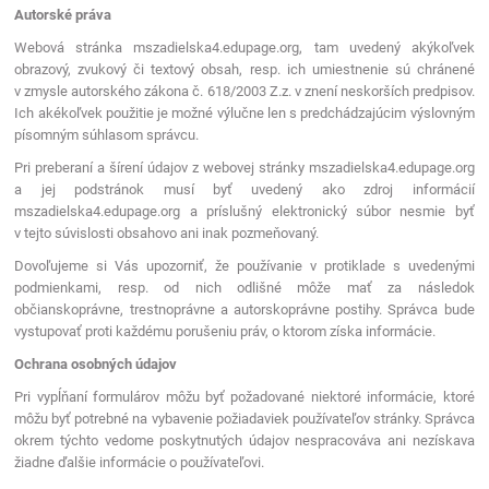
Autorské práva
Webová stránka mszadielska4.edupage.org, tam uvedený akýkoľvek
obrazový, zvukový či textový obsah, resp. ich umiestnenie sú chránené
v zmysle autorského zákona č. 618/2003 Z.z. v znení neskorších predpisov.
Ich akékoľvek použitie je možné výlučne len s predchádzajúcim výslovným
písomným súhlasom správcu.
Pri preberaní a šírení údajov z webovej stránky mszadielska4.edupage.org
a jej podstránok musí byť uvedený ako zdroj informácií
mszadielska4.edupage.org a príslušný elektronický súbor nesmie byť
v tejto súvislosti obsahovo ani inak pozmeňovaný.
Dovoľujeme si Vás upozorniť, že používanie v protiklade s uvedenými
podmienkami, resp. od nich odlišné môže mať za následok
občianskoprávne, trestnoprávne a autorskoprávne postihy. Správca bude
vystupovať proti každému porušeniu práv, o ktorom získa informácie.
Ochrana osobných údajov
Pri vypĺňaní formulárov môžu byť požadované niektoré informácie, ktoré
môžu byť potrebné na vybavenie požiadaviek používateľov stránky. Správca
okrem týchto vedome poskytnutých údajov nespracováva ani nezískava
žiadne ďalšie informácie o používateľovi.