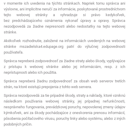
v momente ich uvedenia na týchto stránkach. Napriek tomu správca ani
výslovne, ani implicitne neručí za informácie, poskytované prostredníctvom
tejto webovej stránky a vyhradzuje si právo kedykoľvek,
bez predchádzajúceho oznámenia vykonať úpravy a opravy. Správca
nezodpovedá za žiadne nepresnosti alebo nedostatky na tejto webovej
stránke.
Akékoľvek rozhodnutie, založené na informáciách uvedených na webovej
stránke mszadielska4.edupage.org patrí do výlučnej zodpovednosti
používateľa.
Správca nepreberá zodpovednosť za žiadne straty alebo škody, vyplývajúce
z prístupu k webovej stránke alebo jej informáciám, resp. z ich
neprístupnosti alebo ich použitia.
Správca nepreberá žiadnu zodpovednosť za obsah web serverov tretích
strán, na ktoré existujú prepojenia z tohto web servera.
Správca nezodpovedá za tie prípadné škody, straty a náklady, ktoré vzniknú
následkom používania webovej stránky, jej prípadnej nefunkčnosti,
nesprávneho fungovania, prevádzkovej poruchy, nepovolenej zmeny údajov
kýmkoľvek, ani za škody pochádzajúce z oneskorenia prenosu informácií,
pôsobenia počítačového vírusu, poruchy linky alebo systému, alebo z iných
podobných príčin.