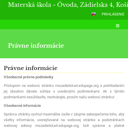
Materská škola - Óvoda, Zádielska 4, Koš
PRIHLÁSENIE
Právne informácie
Právne
Právne informácie
informácie
Všeobecné právne podmienky
Prístupom na webovú stránku mszadielska4.edupage.org a prehliadaním
jej obsahov dávate súhlas s uvedenými podmienkami. Ak s týmito
podmienkami nesúhlasíte, neotvárajte, prosím našu webovú stránku!
Všeobecné informácie
Správca stránky vyvinul maximálne úsilie v záujme zabezpečenia toho, aby
všetky informácie, uverejňované na webovej stránke a podstránkach
webovej adresy mszadielska4.edupage.org, boli správne a platné