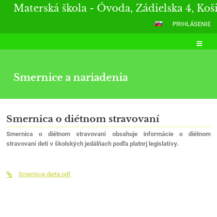
Materská škola - Óvoda, Zádielska 4, Koš
PRIHLÁSENIE
Smernice a nariadenia
Smernice
Smernica o diétnom stravovaní
a
Smernica o diétnom stravovaní obsahuje informácie o diétnom
nariadenia
stravovaní detí v školských jedálňach podľa platnrj legislatívy.
Smernica-dieta.pdf