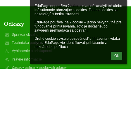
EduPage nepoužíva žiadne reklamné, analytické alebo 
iné súkromie ohrozujúce cookies. Žiadne cookies sa 
nezdieľajú s tretími stranami.

EduPage používa iba 2 cookie – jedno nevyhnutné pre 
Odkazy
fungovanie prihlasovania. Toto je dočasné, po 
zatvorení prehliadača sa odstráni.

Správca obsahu
Druhé cookie zvyšuje bezpečnosť prihlásenia - vďaka 
Technická podpora
nemu EduPage vie identifikovať prihlásenie z 
neznámeho počítača.
Vyhlásenie o prístupnosti
Ok
Právne informácie
Zásady ochrany osobných údajov
Údaje o prevádzkovateľovi
Mapa stránok
zatiaľ žiadne údaje
Kontakty
Materská škola - Óvoda
mszadielska@gmail.com
0903996274