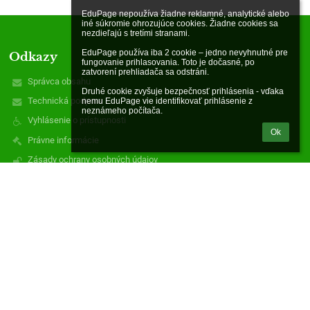
EduPage nepoužíva žiadne reklamné, analytické alebo 
iné súkromie ohrozujúce cookies. Žiadne cookies sa 
nezdieľajú s tretími stranami.

EduPage používa iba 2 cookie – jedno nevyhnutné pre 
Odkazy
fungovanie prihlasovania. Toto je dočasné, po 
zatvorení prehliadača sa odstráni.

Správca obsahu
Druhé cookie zvyšuje bezpečnosť prihlásenia - vďaka 
Technická podpora
nemu EduPage vie identifikovať prihlásenie z 
neznámeho počítača.
Vyhlásenie o prístupnosti
Ok
Právne informácie
Zásady ochrany osobných údajov
Údaje o prevádzkovateľovi
Mapa stránok
zatiaľ žiadne údaje
Kontakty
Materská škola - Óvoda
mszadielska@gmail.com
0903996274