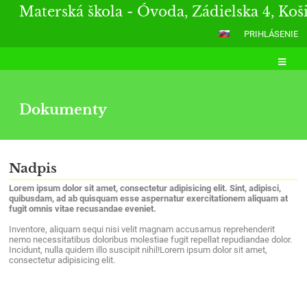
Materská škola - Óvoda, Zádielska 4, Koš
PRIHLÁSENIE
Dokumenty
Dokumenty
Nadpis
Lorem ipsum dolor sit amet, consectetur adipisicing elit. Sint, adipisci,
quibusdam, ad ab quisquam esse aspernatur exercitationem aliquam at
fugit omnis vitae recusandae eveniet.
Inventore, aliquam sequi nisi velit magnam accusamus reprehenderit
nemo necessitatibus doloribus molestiae fugit repellat repudiandae dolor.
Incidunt, nulla quidem illo suscipit nihil!Lorem ipsum dolor sit amet,
consectetur adipisicing elit.