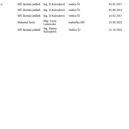
.o.
MŠ školská jedáleň
Ing. D.Kulcsárová
vedúca ŠJ
03.02.2017
MŠ školská jedáleň
Ing. D.Kulcsárová
vedúca ŠJ
05.09.2014
MŠ školská jedáleň
Ing. D.Kulcsárová
vedúca ŠJ
15.02.2017
Mgr. Lucia
Materská škola
riaditeľka MŠ
23.09.2022
Leskovská
Ing. Darina
MŠ školská jedáleň
Vedúca ŠJ
21.10.2022
Kulcsárová