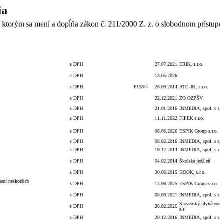
ia
 ktorým sa mení a dopĺňa zákon č. 211/2000 Z. z. o slobodnom prístup
Celková
S/bez
Číslo
Číslo
Dodávateľ/Druh
Dátum
hodnota
DPH
obj./zmluvy
zmluvy
stran
s DPH
27.07.2021
ERIK, s.r.o.
s DPH
13.05.2026
s DPH
F158/4
26.09.2014
ATC-JR, s.r.o.
s DPH
22.12.2021
ZO OZPŠV
s DPH
21.01.2016
INMEDIA, spol. s r.
s DPH
11.11.2022
FIPEK s.r.o.
s DPH
08.06.2026
ESPIK Group s.r.o.
s DPH
08.02.2016
INMEDIA, spol. s r.
s DPH
19.12.2014
INMEDIA, spol. s r.
s DPH
04.02.2014
Školská jedáleň
s DPH
30.06.2015
HOOK, s.r.o.
ení neskorších
s DPH
17.06.2025
ESPIK Group s.r.o.
s DPH
08.09.2021
INMEDIA, spol. s r.
Slovenský plynárens
s DPH
26.02.2026
a.s.
s DPH
20.12.2016
INMEDIA, spol. s r.