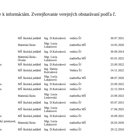
e k informáciám. Zverejňovanie verejných obstarávaní podľa č.
á zmluvná
Podpis
Dátum
Dátum
Objednávateľ
Podpis
a
funkcia
úhrady
zverejnenia
MŠ školská jedáleň
Ing. D.Kulcsárová
vedúca ŠJ
30.07.2021
Mgr. Lucia
Materská škola
riaditeľka MŠ
14.05.2026
Lukácsová
MŠ školská jedáleň
Ing. D.Kulcsárová
vedúca ŠJ
30.09.2014
Materská škola -
Mgr. Lucia
riaditeľka MŠ
05.01.2022
Óvoda
Lukácsová
o.
MŠ školská jedáleň
Ing. D.Kulcsárová
vedúca ŠJ
23.09.2022
Ing. Darina
MŠ školská jedáleň
Vedúca ŠJ
14.11.2022
Kulcsárová
Mgr. Lucia
MŠ školská jedáleň
riaditeľka MŠ
08.07.2026
Lukácsová
o.
MŠ školská jedáleň
Ing. D.Kulcsárová
vedúca ŠJ
23.09.2022
o.
MŠ školská jedáleň
Ing. D.Kulcsárová
vedúca ŠJ
22.12.2014
Mgr. Lucia
Materská škola
riaditeľka MŠ
23.09.2022
Leskovská
MŠ školská jedáleň
Ing. D.Kulcsárová
vedúca ŠJ
03.07.2015
Mgr. Lucia
MŠ školská jedáleň
riaditeľka MŠ
17.06.2025
Lukácsová
o.
MŠ školská jedáleň
Ing. D.Kulcsárová
vedúca ŠJ
10.09.2021
ký priemysel,
Mgr. Lucia
Materská škola
riaditeľka MŠ
26.03.2026
Lukácsová
o.
MŠ školská jedáleň
Ing. D.Kulcsárová
vedúca ŠJ
29.12.2016