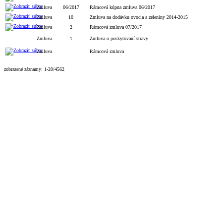
Zmluva
06/2017
Rámcová kúpna zmluva 06/2017
Zmluva
10
Zmluva na dodávku ovocia a zeleniny 2014-2015
Zmluva
2
Rámcová zmluva 07/2017
Zmluva
1
Zmluva o poskytovaní stravy
Zmluva
Rámcová zmluva
zobrazené záznamy: 1-20/4562