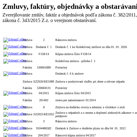
Zmluvy, faktúry, objednávky a obstarávan
Zverejňovanie zmlúv, faktúr a objednávok podľa zákona č. 382/2011,
zákona č. 343/2015 Z.z. o verejnom obstarávaní.
Typ
Číslo
Popis
Zmluva
2
Rámcova zmluva
Zmluva
Dodatok č. 1
Dodatok č. 1 ku Kolektívnej zmlluve zo dňa 01. 01. 2026
Zmluva
F158/14
Kúpna zmluva číslo F158/14
Zmluva
Kolektívna zmluva - príloha č. 1
Faktúra
530601889
Potraviny
Zmluva
Dodatok č. 6 k zmluve
Zmluva
SZ2026/KE1089
Zmluva o poskytovaní služby pri zbere a odvoze odpadu
Faktúra
530604131
Potraviny
Zmluva
04/2015
Kúpna zmluva číslo 04/2015
Faktúra
201402
strava pre zamestnancov 01/2014
Zmluva
8
Zmluva na dodávku ovocia a zeleniny a výrobkov z nich
Zmluva o odpadoch a o zmene a doplnení niektorých zákonov v zn
Zmluva
SZ2025/KE1052
predpisov
Zmluva
3
Rámcova zmluva
Zmluva
9104486582
Dodatok k Zmluve o dodávke plynu zo dňa 04. 01. 2012
Zmluva
204/2017
Rámcová kúpna zmluva 04/2017