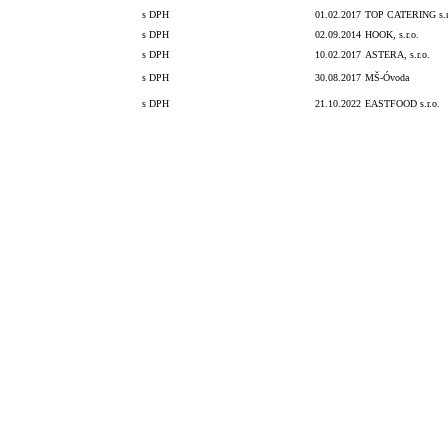
s DPH
01.02.2017
TOP CATERING s.r
s DPH
02.09.2014
HOOK, s.r.o.
s DPH
10.02.2017
ASTERA, s.r.o.
s DPH
30.08.2017
MŠ-Óvoda
s DPH
21.10.2022
EASTFOOD s.r.o.