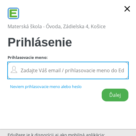
close
Materská škola - Óvoda, Zádielska 4, Košice
Prihlásenie
Prihlasovacie meno
:
Neviem prihlasovacie meno alebo heslo
EduPage je k dispozícii aj ako mobilná aplikácia
: